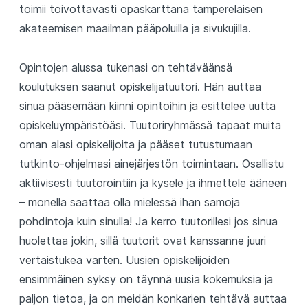
toimii toivottavasti opaskarttana tamperelaisen
akateemisen maailman pääpoluilla ja sivukujilla.
Opintojen alussa tukenasi on tehtäväänsä
koulutuksen saanut opiskelijatuutori. Hän auttaa
sinua pääsemään kiinni opintoihin ja esittelee uutta
opiskeluympäristöäsi. Tuutoriryhmässä tapaat muita
oman alasi opiskelijoita ja pääset tutustumaan
tutkinto-ohjelmasi ainejärjestön toimintaan. Osallistu
aktiivisesti tuutorointiin ja kysele ja ihmettele ääneen
– monella saattaa olla mielessä ihan samoja
pohdintoja kuin sinulla! Ja kerro tuutorillesi jos sinua
huolettaa jokin, sillä tuutorit ovat kanssanne juuri
vertaistukea varten. Uusien opiskelijoiden
ensimmäinen syksy on täynnä uusia kokemuksia ja
paljon tietoa, ja on meidän konkarien tehtävä auttaa