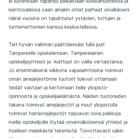
ei kuitenkaan tapahdu pelkästään luokkahuoneissa ja
luentosaleissa vaan ainakin omat parhaat oivallukseni
näinä vuosina on tapahtunut ystävien, tuttujen ja
tuntemattomien kanssa keskustellessa.
Teit hyvän valinnan päättäessäsi tulla juuri
Tampereelle opiskelemaan. Tamperelainen
opiskelijayhteisö ja -kulttuuri on vailla vertaistansa.
Jo ensimmäisenä viikkona vapaaehtoisina toimivat
oman ainejärjestönne tuutorit tulevat ottamaan
teidät vastaan ja kertomaan teille yliopisto-
opinnoista ja opiskelijaelämästä. Näiden tuutoreiden
takana toimivat ainejärjestöt ja muut yliopistolla
toimivat harrastejärjestöt tarjoavat oivia paikkoja
meille opiskelijoille löytää omannäköisensä yhteisö ja
itselleen mielekästä tekemistä. Toivottavasti säkin