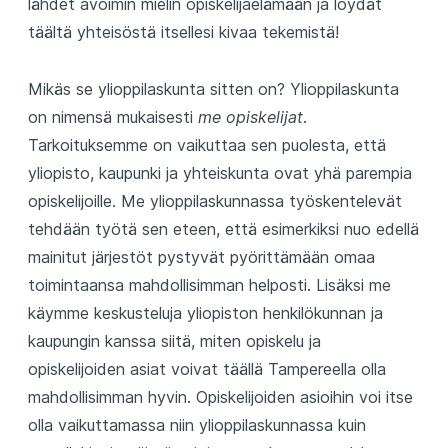
lähdet avoimin mielin opiskelijaelämään ja löydät
täältä yhteisöstä itsellesi kivaa tekemistä!
Mikäs se ylioppilaskunta sitten on? Ylioppilaskunta
on nimensä mukaisesti
me opiskelijat
.
Tarkoituksemme on vaikuttaa sen puolesta, että
yliopisto, kaupunki ja yhteiskunta ovat yhä parempia
opiskelijoille. Me ylioppilaskunnassa työskentelevät
tehdään työtä sen eteen, että esimerkiksi nuo edellä
mainitut järjestöt pystyvät pyörittämään omaa
toimintaansa mahdollisimman helposti. Lisäksi me
käymme keskusteluja yliopiston henkilökunnan ja
kaupungin kanssa siitä, miten opiskelu ja
opiskelijoiden asiat voivat täällä Tampereella olla
mahdollisimman hyvin. Opiskelijoiden asioihin voi itse
olla vaikuttamassa niin ylioppilaskunnassa kuin