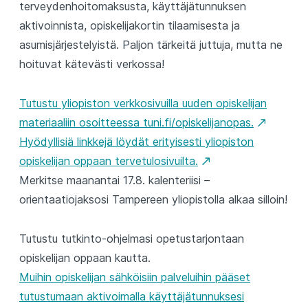
terveydenhoitomaksusta, käyttäjätunnuksen
aktivoinnista, opiskelijakortin tilaamisesta ja
asumisjärjestelyistä. Paljon tärkeitä juttuja, mutta ne
hoituvat kätevästi verkossa!
Tutustu yliopiston verkkosivuilla uuden opiskelijan
materiaaliin osoitteessa tuni.fi/opiskelijanopas.
Hyödyllisiä linkkejä löydät erityisesti yliopiston
opiskelijan oppaan tervetulosivuilta.
Merkitse maanantai 17.8. kalenteriisi –
orientaatiojaksosi Tampereen yliopistolla alkaa silloin!
Tutustu tutkinto-ohjelmasi opetustarjontaan
opiskelijan oppaan kautta.
Muihin opiskelijan sähköisiin palveluihin pääset
tutustumaan aktivoimalla käyttäjätunnuksesi