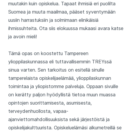
muutakin kuin opiskelua. Tapaat ihmisiä eri puolilta
Suomea ja muuta maailmaa, pääset syventymään
uusiin harrastuksiin ja solmimaan elinikäisiä
ihmissuhteita. Ota siis elokuussa mukaasi avara katse
ja avoin mieli!
Tämä opas on koostettu Tampereen
ylioppilaskunnassa eli tuttavallisemmin TREYssä
sinua varten. Sen tarkoitus on esitellä sinulle
tamperelaista opiskelijaelämää, ylioppilaskunnan
toimintaa ja yliopistomme palveluja. Oppaan sivuille
on kerätty paljon hyödyllistä tietoa muun muassa
opintojen suorittamisesta, asumisesta,
terveydenhuollosta, vapaa-
ajanviettomahdollisuuksista sekä järjestöistä ja
opiskelijakulttuurista. Opiskeluelämäsi alkumetreillä se