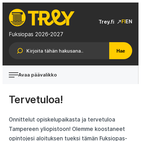
Siirry
suoraan
TREY
sisältöön
FI
EN
Trey.fi
Fuksiopas 2026-2027
Hae
Avaa päävalikko
Tervetuloa!
Onnittelut opiskelupaikasta ja tervetuloa
Tampereen yliopistoon! Olemme koostaneet
opintojesi aloituksen tueksi tämän Fuksiopas-