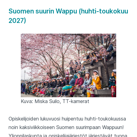
Suomen suurin Wappu (huhti-toukokuu
2027)
Kuva: Miska Suilo, TT-kamerat
Opiskelijoiden lukuvuosi huipentuu huhti-toukokuussa
noin kaksiviikkoiseen Suomen suurimpaan Wappuun!
Ylioppilaskunta ja opiskelijajärjestöt järjestävät tuona