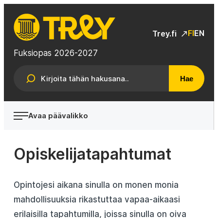
Siirry
suoraan
TREY
sisältöön
FI
EN
Trey.fi
Fuksiopas 2026-2027
Hae
Avaa päävalikko
Opiskelijatapahtumat
Opintojesi aikana sinulla on monen monia
mahdollisuuksia rikastuttaa vapaa-aikaasi
erilaisilla tapahtumilla, joissa sinulla on oiva