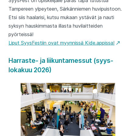
SyysFest on opiskelijalle paras tapa tutustua
Tampereen ylpeyteen, Särkänniemen huvipuistoon.
Etsi siis haalarisi, kutsu mukaan ystävät ja nauti
syksyn hauskimmasta illasta huvilaitteiden
pyörteissä!
Liput SyysFestiin ovat myynnissä Kide.appissa!
Harraste- ja liikuntamessut (syys-
lokakuu 2026)