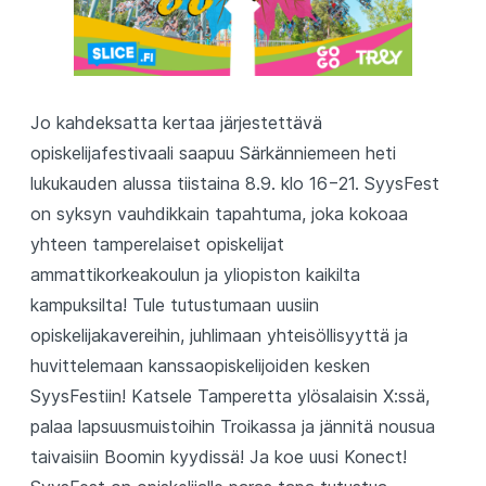
Jo kahdeksatta kertaa järjestettävä
opiskelijafestivaali saapuu Särkänniemeen heti
lukukauden alussa tiistaina 8.9. klo 16−21. SyysFest
on syksyn vauhdikkain tapahtuma, joka kokoaa
yhteen tamperelaiset opiskelijat
ammattikorkeakoulun ja yliopiston kaikilta
kampuksilta! Tule tutustumaan uusiin
opiskelijakavereihin, juhlimaan yhteisöllisyyttä ja
huvittelemaan kanssaopiskelijoiden kesken
SyysFestiin! Katsele Tamperetta ylösalaisin X:ssä,
palaa lapsuusmuistoihin Troikassa ja jännitä nousua
taivaisiin Boomin kyydissä! Ja koe uusi Konect!