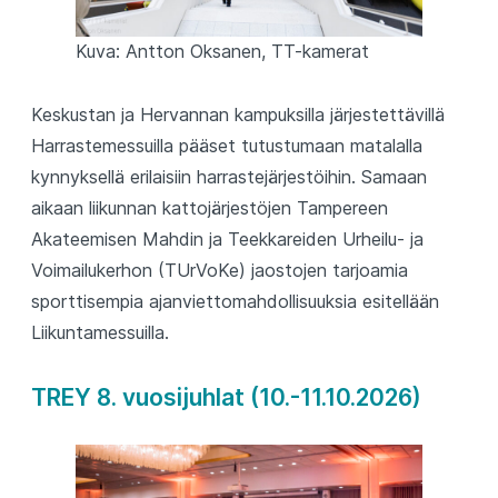
Kuva: Antton Oksanen, TT-kamerat
Keskustan ja Hervannan kampuksilla järjestettävillä
Harrastemessuilla pääset tutustumaan matalalla
kynnyksellä erilaisiin harrastejärjestöihin. Samaan
aikaan liikunnan kattojärjestöjen Tampereen
Akateemisen Mahdin ja Teekkareiden Urheilu- ja
Voimailukerhon (TUrVoKe) jaostojen tarjoamia
sporttisempia ajanviettomahdollisuuksia esitellään
Liikuntamessuilla.
TREY 8. vuosijuhlat (10.-11.10.2026)