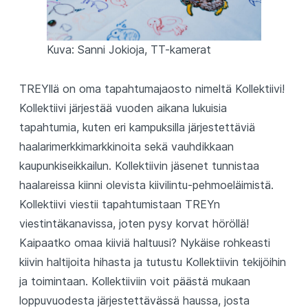
Kuva: Sanni Jokioja, TT-kamerat
TREYllä on oma tapahtumajaosto nimeltä Kollektiivi!
Kollektiivi järjestää vuoden aikana lukuisia
tapahtumia, kuten eri kampuksilla järjestettäviä
haalarimerkkimarkkinoita sekä vauhdikkaan
kaupunkiseikkailun. Kollektiivin jäsenet tunnistaa
haalareissa kiinni olevista kiivilintu-pehmoeläimistä.
Kollektiivi viestii tapahtumistaan TREYn
viestintäkanavissa, joten pysy korvat höröllä!
Kaipaatko omaa kiiviä haltuusi? Nykäise rohkeasti
kiivin haltijoita hihasta ja tutustu Kollektiivin tekijöihin
ja toimintaan. Kollektiiviin voit päästä mukaan
loppuvuodesta järjestettävässä haussa, josta