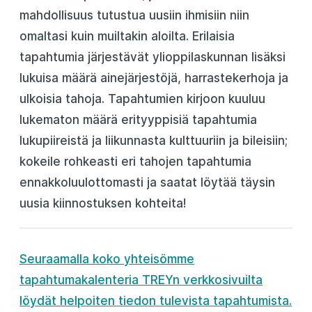
mahdollisuus tutustua uusiin ihmisiin niin
omaltasi kuin muiltakin aloilta. Erilaisia
tapahtumia järjestävät ylioppilaskunnan lisäksi
lukuisa määrä ainejärjestöjä, harrastekerhoja ja
ulkoisia tahoja. Tapahtumien kirjoon kuuluu
lukematon määrä erityyppisiä tapahtumia
lukupiireistä ja liikunnasta kulttuuriin ja bileisiin;
kokeile rohkeasti eri tahojen tapahtumia
ennakkoluulottomasti ja saatat löytää täysin
uusia kiinnostuksen kohteita!
Seuraamalla koko yhteisömme
tapahtumakalenteria TREYn verkkosivuilta
löydät helpoiten tiedon tulevista tapahtumista.