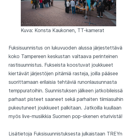
Kuva: Konsta Kaukonen, TT-kamerat
Fuksisuunnistus on lukuvuoden alussa järjestettävä
koko Tampereen keskustan valtaava perinteinen
rastisuunnistus. Fukseista koostuvat joukkueet
kiertävät järjestöjen pitämiä rasteja, joilla pääsee
suorittamaan erilaisia tehtäviä runonlausunnasta
temppuratoihin. Suunnistuksen jälkeen jatkobileissä
parhaat pisteet saaneet sekä parhaiten tiimiasuihin
pukeutuneet joukkueet palkitaan. Jatkoilla kuullaan
myös live-musiikkia Suomen pop-skenen eturivistä!
Lisätietoja Fuksisuunnistuksesta julkaistaan TREYn