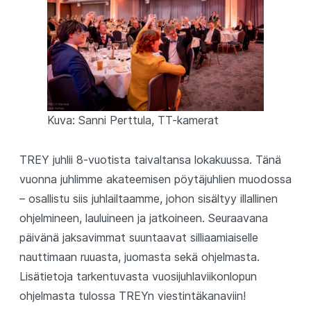
Kuva: Sanni Perttula, TT-kamerat
TREY juhlii 8-vuotista taivaltansa lokakuussa. Tänä
vuonna juhlimme akateemisen pöytäjuhlien muodossa
– osallistu siis juhlailtaamme, johon sisältyy illallinen
ohjelmineen, lauluineen ja jatkoineen. Seuraavana
päivänä jaksavimmat suuntaavat silliaamiaiselle
nauttimaan ruuasta, juomasta sekä ohjelmasta.
Lisätietoja tarkentuvasta vuosijuhlaviikonlopun
ohjelmasta tulossa TREYn viestintäkanaviin!